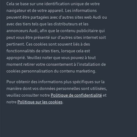
sur-mesure
Cela se base sur une identification unique de votre
navigateur et de votre appareil. Les informations
Découvrez nos solutions et services Audi Business
peuvent être partagées avec d'autres sites web Audi ou
pensés pour faciliter votre mobilité professionnelle.
avec des tiers tels que les distributeurs et les
De la fiscalité à la connectivité, nos experts vous
annonceurs Audi, afin que le contenu publicitaire qui
peut vous être présenté sur d'autres sites internet soit
accompagnent pour trouver les avantages et les
pertinent. Ces cookies sont souvent liés à des
solutions adaptés aux besoins de votre activité.
fonctionnalités de sites tiers, lorsque cela est
approprié. Veuillez noter que vous pouvez à tout
Nous contacter
moment retirer votre consentement à l'installation de
cookies personnalisation du contenu marketing.
Pour obtenir des informations plus spécifiques sur la
manière dont vos données personnelles sont utilisées,
veuillez consulter notre
Politique de confidentialité
et
notre
Politique sur les cookies
.
Trouvez la
solution de
financement