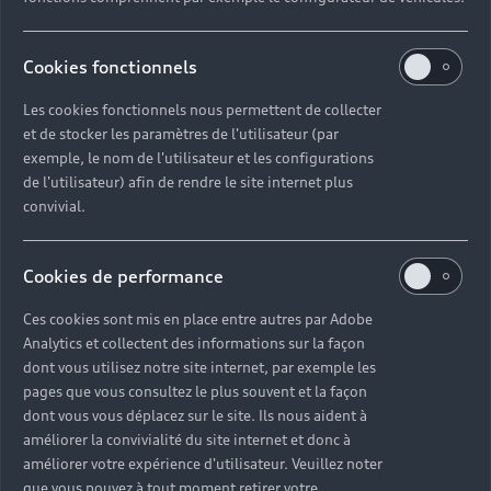
Audi pour les
professionnels
Cookies fonctionnels
Les cookies fonctionnels nous permettent de collecter
Accédez à toute l’excellence Audi avec nos
et de stocker les paramètres de l'utilisateur (par
différentes gammes aux technologies innovantes
exemple, le nom de l'utilisateur et les configurations
et aux finitions haut de gamme. Contactez-nous
de l'utilisateur) afin de rendre le site internet plus
pour échanger et trouver un modèle
convivial.
correspondant à vos besoins.
Cookies de performance
Nous contacter
Ces cookies sont mis en place entre autres par Adobe
Analytics et collectent des informations sur la façon
dont vous utilisez notre site internet, par exemple les
pages que vous consultez le plus souvent et la façon
dont vous vous déplacez sur le site. Ils nous aident à
améliorer la convivialité du site internet et donc à
améliorer votre expérience d'utilisateur. Veuillez noter
que vous pouvez à tout moment retirer votre