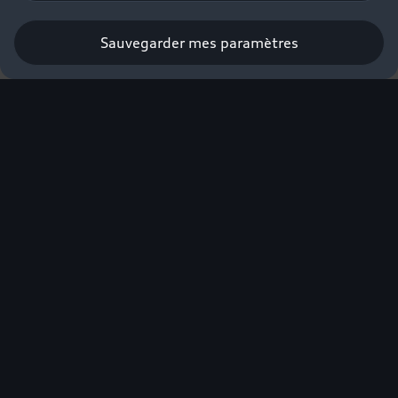
Sauvegarder mes paramètres
L'excellence électrique
Audi labellisée éco-
score.
Nouvelle Audi Q4 e-tron
Audi Q6 e-tron