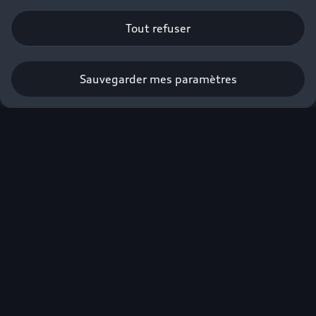
Tout refuser
Sauvegarder mes paramètres
Obtenir une offre
Audi, sans
compromis.
Plus de 900 km
d'autonomie