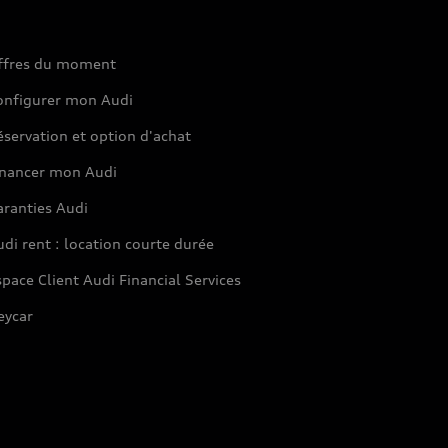
ffres du moment
onfigurer mon Audi
servation et option d'achat
inancer mon Audi
aranties Audi
di rent : location courte durée
pace Client Audi Financial Services
eycar