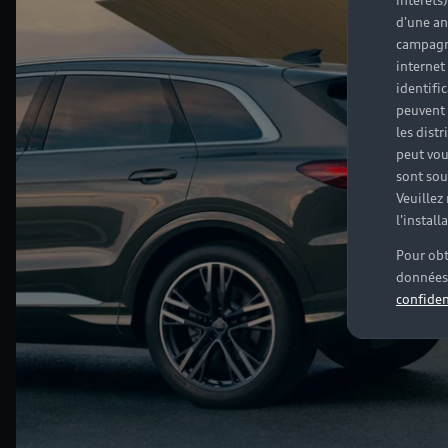
intérêts
d'une an
campagne
internet
identifi
peuvent 
les dist
peut vou
sont souv
Veuillez
l'instal
Pour obt
données 
confiden