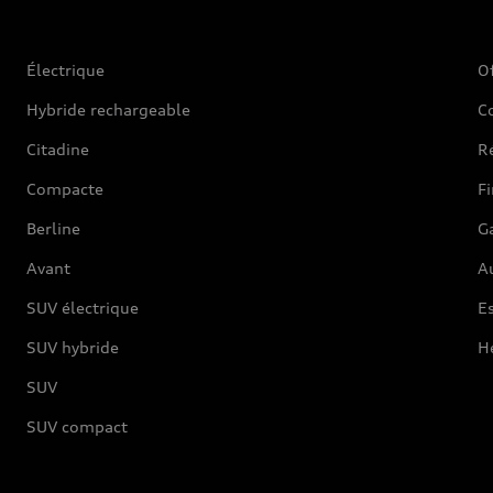
Électrique
O
Hybride rechargeable
C
Citadine
Ré
Compacte
F
Berline
G
Avant
Au
SUV électrique
Es
SUV hybride
H
SUV
SUV compact