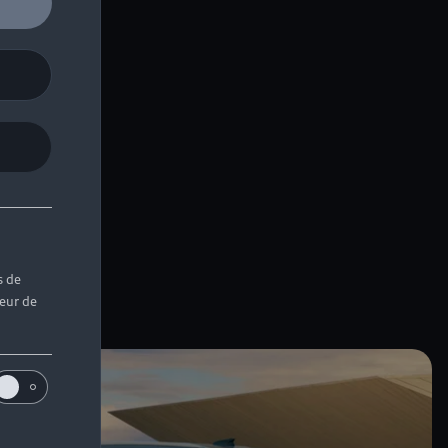
s de
teur de