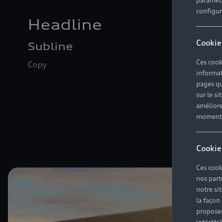
paramètr
configura
Headline
Cookie
Subline
Ces cook
Copy
informat
pages qu
sur le si
améliore
moment r
Cookie
Ces cook
nos part
notre si
la façon
proposer