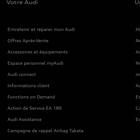
Votre Audi
U
Entretenir et réparer mon Audi
Hi
Offres Après-Vente
No
Accessoires et équipements
A
Espace personnel myAudi
N
Audi connect
m
Informations client
Au
Functions on Demand
Es
Action de Service EA 189
Ca
Audi Assistance
E
Campagne de rappel Airbag Takata